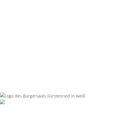
Bürgersaal Fürstenried
Züricherstraße 35, 81476 München
info@buergersaal-fuerstenried.de
Bürgersaal Fürstenried
Züricherstraße 35, 81476 München
info@buergersaal-fuerstenried.de