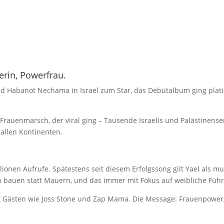
erin, Powerfrau.
d Habanot Nechama in Israel zum Star, das Debütalbum ging platin
n Frauenmarsch, der viral ging – Tausende Israelis und Palästine
allen Kontinenten.
lionen Aufrufe. Spätestens seit diesem Erfolgssong gilt Yael als mus
n bauen statt Mauern, und das immer mit Fokus auf weibliche Füh
t Gästen wie Joss Stone und Zap Mama. Die Message: Frauenpower, 