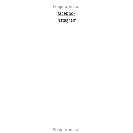
Folge uns auf
facebook
instagram
Bürgersaal Fürstenried
Züricherstraße 35, 81476 München
info@buergersaal-fuerstenried.de
0163 / 16 95 626
Impressum
Anfahrt
Datenschutzerklärung
Sitemap
Folge uns auf