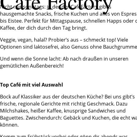
Café Factory
Nicht nur sonntags: in der der CaféFactory gibt’s
hausgemachte Snacks, frische Kuchen und alles von Espre
bis Eistee. Perfekt für Mittagspause, schnellen Happs oder
Kaffee, der dich durch den Tag bringt.
Veggie, vegan, halal? Probier’s aus – schmeckt top! Viele
Optionen sind laktosefrei, also Genuss ohne Bauchgrumme
Und wenn die Sonne lacht: Ab nach draußen in unseren
gemütlichen Außenbereich!
Top Café mit viel Auswahl
Bock auf Klassiker aus der deutschen Küche? Bei uns gibt’s
frische, regionale Gerichte mit richtig Geschmack. Dazu
Milchshakes, heißer Kaffee, knusprige Sandwiches und
Baguettes. Zwischendurch: Gebäck und Kuchen, die echt w
können.
Komm zum Frühstück vorbei oder gönn dir abends was –