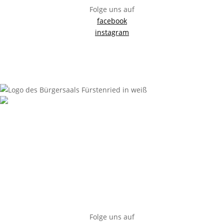
Folge uns auf
facebook
instagram
Impressum
Anfahrt
Datenschutzerklärung
Sitemap
Bürgersaal Fürstenried
Züricherstraße 35, 81476 München
info@buergersaal-fuerstenried.de
0163 / 16 95 626
Impressum
Anfahrt
Datenschutzerklärung
Sitemap
Folge uns auf