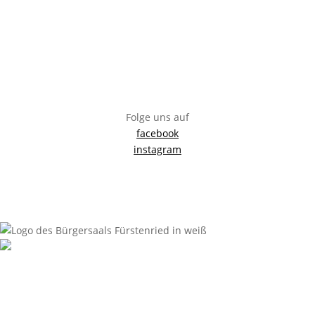
Bürgersaal Fürstenried
Züricherstraße 35, 81476 München
info@buergersaal-fuerstenried.de
Folge uns auf
facebook
instagram
Impressum
Anfahrt
Datenschutzerklärung
Sitemap
Bürgersaal Fürstenried
Züricherstraße 35, 81476 München
info@buergersaal-fuerstenried.de