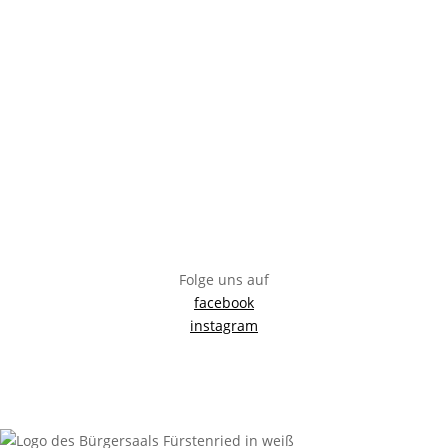
Bürgersaal Fürstenried
Züricherstraße 35, 81476 München
info@buergersaal-fuerstenried.de
Folge uns auf
facebook
instagram
Impressum
Anfahrt
Datenschutzerklärung
Sitemap