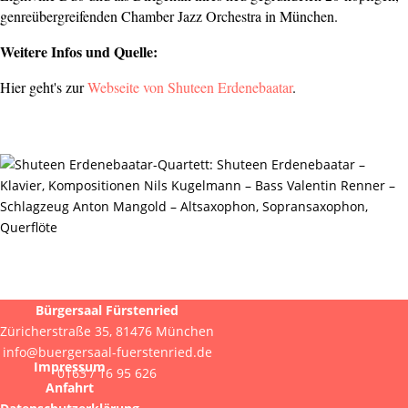
genreübergreifenden Chamber Jazz Orchestra in München.
Weitere Infos und Quelle:
Hier geht's zur
Webseite von Shuteen Erdenebaatar
.
Bürgersaal Fürstenried
Züricherstraße 35, 81476 München
info@buergersaal-fuerstenried.de
Impressum
0163 / 16 95 626
Anfahrt