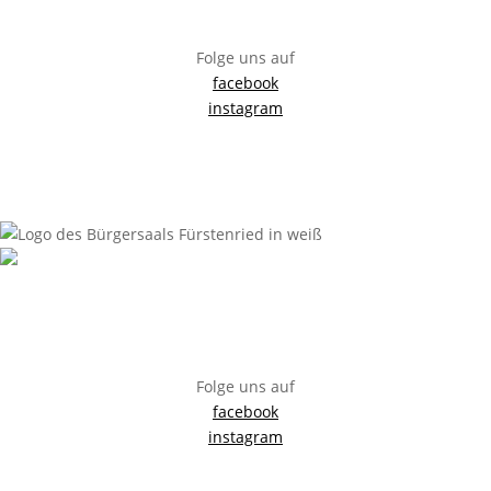
info@buergersaal-fuerstenried.de
Folge uns auf
facebook
instagram
Impressum
Anfahrt
Datenschutzerklärung
Sitemap
Bürgersaal Fürstenried
Züricherstraße 35, 81476 München
info@buergersaal-fuerstenried.de
Folge uns auf
facebook
instagram
Impressum
Anfahrt